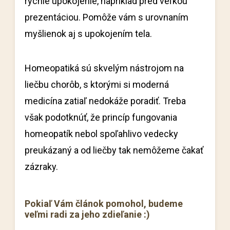
rýchle upokojenie, napríklad pred veľkou
prezentáciou. Pomôže vám s urovnaním
myšlienok aj s upokojením tela.
Homeopatiká sú skvelým nástrojom na
liečbu chorôb, s ktorými si moderná
medicína zatiaľ nedokáže poradiť. Treba
však podotknúť, že princíp fungovania
homeopatík nebol spoľahlivo vedecky
preukázaný a od liečby tak nemôžeme čakať
zázraky.
Pokiaľ Vám článok pomohol, budeme
veľmi radi za jeho zdieľanie :)