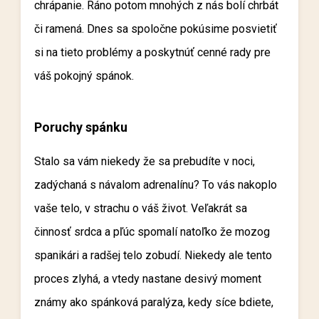
chrápanie. Ráno potom mnohých z nás bolí chrbát
či ramená. Dnes sa spoločne pokúsime posvietiť
si na tieto problémy a poskytnúť cenné rady pre
váš pokojný spánok.
Poruchy spánku
Stalo sa vám niekedy že sa prebudíte v noci,
zadýchaná s návalom adrenalínu? To vás nakoplo
vaše telo, v strachu o váš život. Veľakrát sa
činnosť srdca a pľúc spomalí natoľko že mozog
spanikári a radšej telo zobudí. Niekedy ale tento
proces zlyhá, a vtedy nastane desivý moment
známy ako spánková paralýza, kedy síce bdiete,