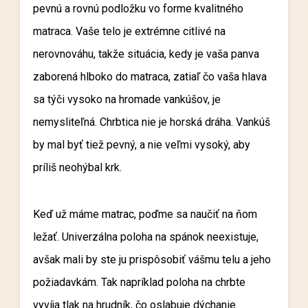
pevnú a rovnú podložku vo forme kvalitného
matraca. Vaše telo je extrémne citlivé na
nerovnováhu, takže situácia, kedy je vaša panva
zaborená hlboko do matraca, zatiaľ čo vaša hlava
sa týči vysoko na hromade vankúšov, je
nemysliteľná. Chrbtica nie je horská dráha. Vankúš
by mal byť tiež pevný, a nie veľmi vysoký, aby
príliš neohýbal krk.
Keď už máme matrac, poďme sa naučiť na ňom
ležať. Univerzálna poloha na spánok neexistuje,
avšak mali by ste ju prispôsobiť vášmu telu a jeho
požiadavkám. Tak napríklad poloha na chrbte
vyvíja tlak na hrudník, čo oslabuje dýchanie.