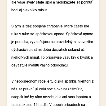
ale vaše svaly stále spia a nedokážete sa pohnúť
hoci aj niekoľko minút.
S tým je tiež spojené chrápanie, ktoré často ide
ruka v ruke so spánkovou apnoe. Spánková apnoe
je porucha, vyznačujúca sa pravidelným uzavretím
dýchacích ciest na dobu desiatich sekúnd až
niekoľkých minút. To pripravuje vašu krv o kyslík a
devastuje kvalitu vášho odpočinku.
V neposlednom rade je tu dĺžka spánku. Niektorí z
nás sa prevaľujú celú noc a oka nezažmúria,
naopak iné by ráno nezobudila ani rana lopatou a
spia pokojne 12 hodín. V oboch prípadoch sa