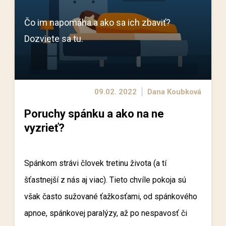
Čo im napomáha a ako sa ich zbaviť?
Dozviete sa tu.
09.02. 2022
Dana Koubková
Poruchy spánku a ako na ne
vyzrieť?
Spánkom strávi človek tretinu života (a tí
šťastnejší z nás aj viac). Tieto chvíle pokoja sú
však často sužované ťažkosťami, od spánkového
apnoe, spánkovej paralýzy, až po nespavosť či