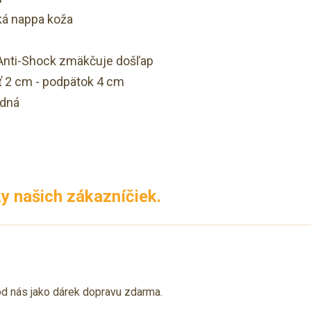
ká nappa koža
 Anti-Shock zmäkčuje došľap
ť 2 cm - podpätok 4 cm
rdná
y našich zákazníčiek.
od nás jako dárek dopravu zdarma.