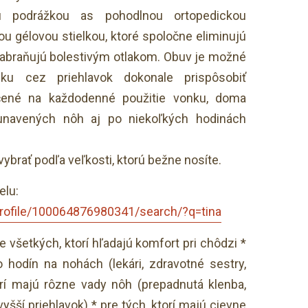
u podrážkou as pohodlnou ortopedickou
 gélovou stielkou, ktoré spoločne eliminujú
 zabraňujú bolestivým otlakom. Obuv je možné
ku cez priehlavok dokonale prispôsobiť
rčené na každodenné použitie vonku, doma
 unavených nôh aj po niekoľkých hodinách
brať podľa veľkosti, ktorú bežne nosíte.
elu:
rofile/100064876980341/search/?q=tina
e všetkých, ktorí hľadajú komfort pri chôdzi *
o hodín na nohách (lekári, zdravotné sestry,
torí majú rôzne vady nôh (prepadnutá klenba,
yšší priehlavok) * pre tých, ktorí majú cievne