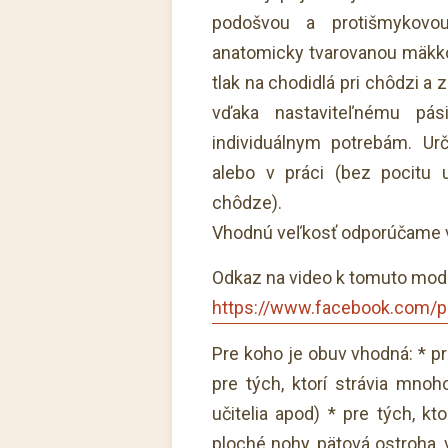
podošvou a protišmykovo
anatomicky tvarovanou mäkkou
tlak na chodidlá pri chôdzi a
vďaka nastaviteľnému pási
individuálnym potrebám. U
alebo v práci (bez pocitu
chôdze).
Vhodnú veľkosť odporúčame vy
Odkaz na video k tomuto mod
https://www.facebook.com/p
Pre koho je obuv vhodná: * pr
pre tých, ktorí strávia mnoh
učitelia apod) * pre tých, k
ploché nohy, pätová ostroha, v