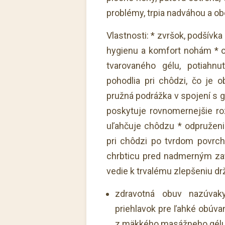
problémy, trpia nadváhou a ob
Vlastnosti: * zvršok, podšívka
hygienu a komfort nohám * o
tvarovaného gélu, potiahn
pohodlia pri chôdzi, čo je o
pružná podrážka v spojení s g
poskytuje rovnomernejšie roz
uľahčuje chôdzu * odpruženi
pri chôdzi po tvrdom povrch
chrbticu pred nadmerným zať
vedie k trvalému zlepšeniu drž
zdravotná obuv nazúvak
priehlavok pre ľahké obúva
z mäkkého masážneho gél