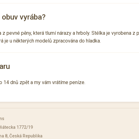
a obuv vyrába?
z pevné pěny, která tlumí nárazy a hrboly. Stélka je vyrobena z 
erá je u některých modelů zpracována do hladka.
aru
o 14 dnů zpět a my vám vrátíme peníze.
ns
ňátecka 1772/19
ha 8, Česká Republika