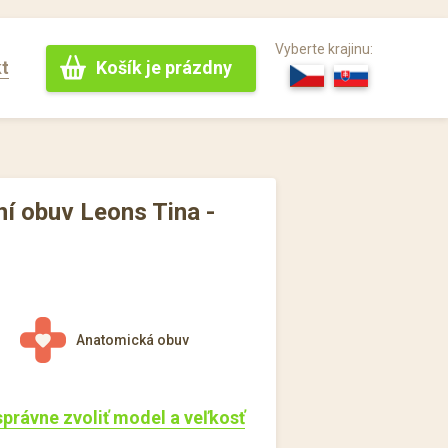
Vyberte krajinu:
Košík je prázdny
t
í obuv Leons Tina -
Anatomická obuv
 správne zvoliť model a veľkosť