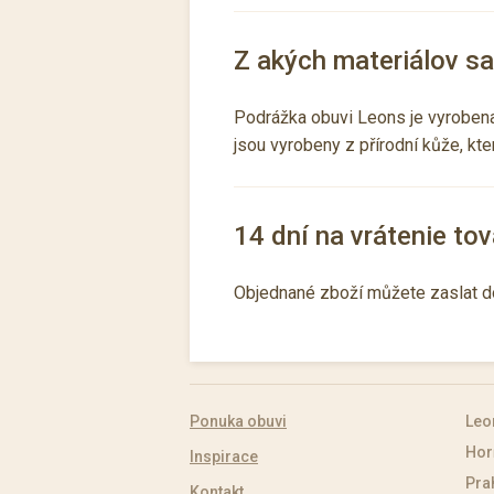
Z akých materiálov s
Podrážka obuvi Leons je vyrobena 
jsou vyrobeny z přírodní kůže, kt
14 dní na vrátenie tov
Objednané zboží můžete zaslat d
Ponuka obuvi
Leo
Hor
Inspirace
Pra
Kontakt