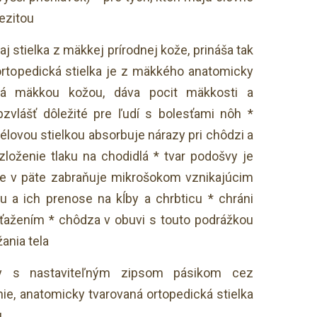
ezitou
 aj stielka z mäkkej prírodnej kože, prináša tak
rtopedická stielka je z mäkkého anatomicky
utá mäkkou kožou, dáva pocit mäkkosti a
bzvlášť dôležité pre ľudí s bolesťami nôh *
élovou stielkou absorbuje nárazy pri chôdzi a
loženie tlaku na chodidlá * tvar podošvy je
e v päte zabraňuje mikrošokom vznikajúcim
u a ich prenose na kĺby a chrbticu * chráni
ažením * chôdza v obuvi s touto podrážkou
ania tela
y s nastaviteľným zipsom pásikom cez
nie, anatomicky tvarovaná ortopedická stielka
u