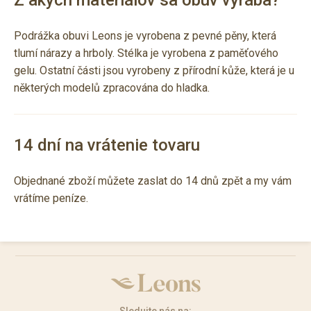
Z akých materiálov sa obuv vyrába?
Podrážka obuvi Leons je vyrobena z pevné pěny, která
tlumí nárazy a hrboly. Stélka je vyrobena z paměťového
gelu. Ostatní části jsou vyrobeny z přírodní kůže, která je u
některých modelů zpracována do hladka.
14 dní na vrátenie tovaru
Objednané zboží můžete zaslat do 14 dnů zpět a my vám
vrátíme peníze.
Sledujte nás na: