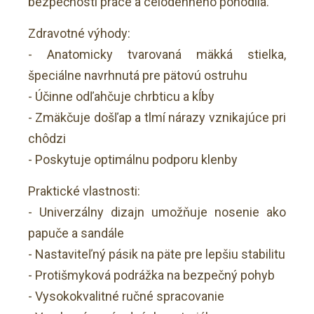
bezpečnosti práce a celodenného pohodlia.
Zdravotné výhody:
- Anatomicky tvarovaná mäkká stielka,
špeciálne navrhnutá pre pätovú ostruhu
- Účinne odľahčuje chrbticu a kĺby
- Zmäkčuje došľap a tlmí nárazy vznikajúce pri
chôdzi
- Poskytuje optimálnu podporu klenby
Praktické vlastnosti:
- Univerzálny dizajn umožňuje nosenie ako
papuče a sandále
- Nastaviteľný pásik na päte pre lepšiu stabilitu
- Protišmyková podrážka na bezpečný pohyb
- Vysokokvalitné ručné spracovanie