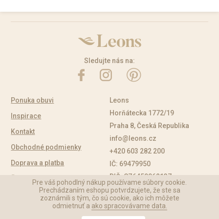
Sledujte nás na:
Ponuka obuvi
Leons
Horňátecka 1772/19
Inspirace
Praha 8, Česká Republika
Kontakt
info@leons.cz
Obchodné podmienky
+420 603 282 200
Doprava a platba
IČ: 69479950
DIČ: CZ6459062137
Časté otázky
Pre váš pohodlný nákup používame súbory cookie.
Prechádzaním eshopu potvrdzujete, že ste sa
zoznámili s tým, čo sú cookie, ako ich môžete
odmietnuť a
ako spracovávame data.