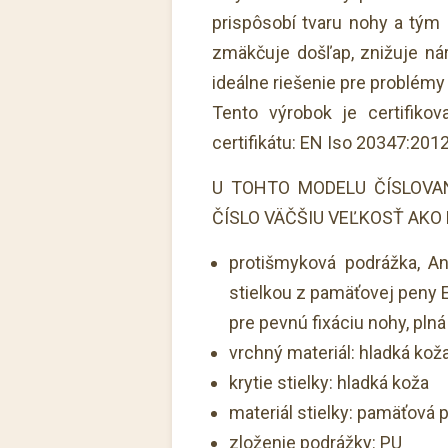
prispôsobí tvaru nohy a tým z
zmäkčuje došľap, znižuje nár
ideálne riešenie pre problémy
Tento výrobok je certifikov
certifikátu: EN Iso 20347:2012
U TOHTO MODELU ČÍSLOVA
ČÍSLO VÄČŠIU VEĽKOSŤ AKO
protišmyková podrážka, A
stielkou z pamäťovej peny 
pre pevnú fixáciu nohy, plná
vrchný materiál: hladká kož
krytie stielky: hladká koža
materiál stielky: pamäťov
zloženie podrážky: PU