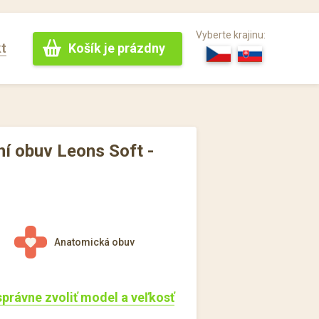
Vyberte krajinu:
Košík je prázdny
t
í obuv Leons Soft -
Anatomická obuv
 správne zvoliť model a veľkosť