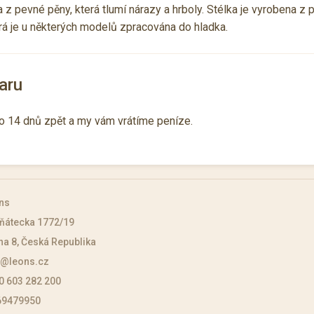
z pevné pěny, která tlumí nárazy a hrboly. Stélka je vyrobena z 
erá je u některých modelů zpracována do hladka.
aru
o 14 dnů zpět a my vám vrátíme peníze.
ns
ňátecka 1772/19
ha 8, Česká Republika
o@leons.cz
0 603 282 200
 69479950