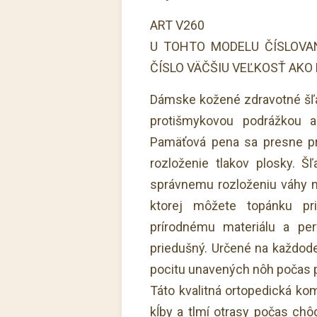
ART V260
U TOHTO MODELU ČÍSLOVA
ČÍSLO VÄČŠIU VEĽKOSŤ AKO
Dámske kožené zdravotné šľa
protišmykovou podrážkou 
Pamäťová pena sa presne pri
rozloženie tlakov plosky. Š
správnemu rozloženiu váhy n
ktorej môžete topánku pri
prírodnému materiálu a per
priedušný. Určené na každode
pocitu unavených nôh počas 
Táto kvalitná ortopedická ko
kĺby a tlmí otrasy počas ch