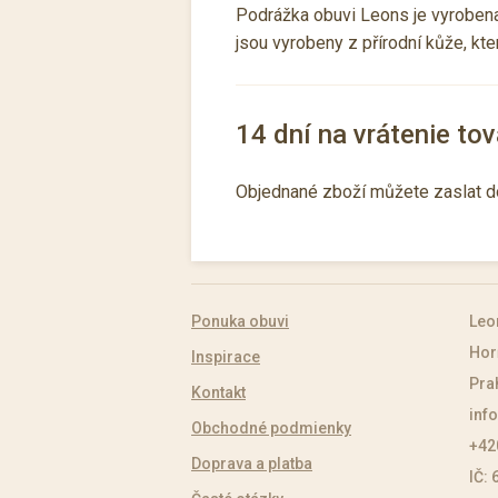
Podrážka obuvi Leons je vyrobena 
jsou vyrobeny z přírodní kůže, kt
14 dní na vrátenie tov
Objednané zboží můžete zaslat d
Ponuka obuvi
Leo
Hor
Inspirace
Pra
Kontakt
inf
Obchodné podmienky
+42
Doprava a platba
IČ: