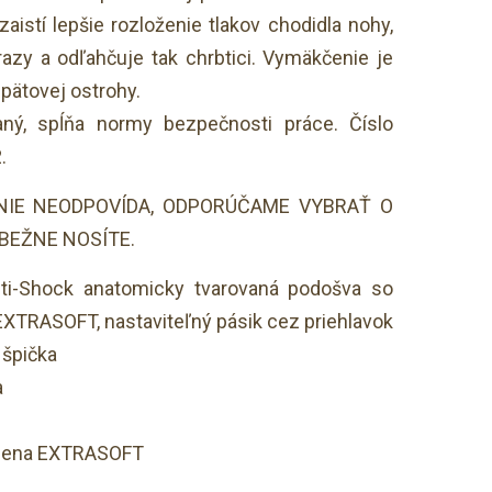
aistí lepšie rozloženie tlakov chodidla nohy,
azy a odľahčuje tak chrbtici. Vymäkčenie je
 pätovej ostrohy.
aný, spĺňa normy bezpečnosti práce. Číslo
.
NIE NEODPOVÍDA, ODPORÚČAME VYBRAŤ O
 BEŽNE NOSÍTE.
nti-Shock anatomicky tvarovaná podošva so
EXTRASOFT, nastaviteľný pásik cez priehlavok
 špička
a
á pena EXTRASOFT