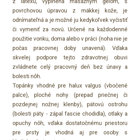
z latexu, vyplnená masážnym gélom, s
povrchovou úpravou z mäkkej kože, je
odnímateľná a je možné ju kedykoľvek vyčistiť
či vymeniť za novú. Určené na každodenné
použitie vonku, doma alebo v práci (noha nie je
počas pracovnej doby unavená). Vďaka
skvelej podpore tejto zdravotnej obuvi
zvládnete celý pracovný deň bez únavy a
bolesti nôh.
Topánky vhodné pre halux valgus (vbočené
palce), ploché nohy (prepad priečnej či
pozdejnej nožnej klenby), pätovú ostrohu
(bolesti päty - zápal fascie chodidla), otlaky a
opuchy nôh, vďaka dostatočnému priestoru
pre prsty je vhodná aj pre osoby s