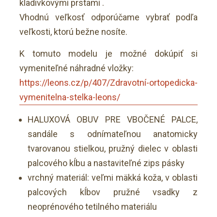
kladivkovými prstami .
Vhodnú veľkosť odporúčame vybrať podľa
veľkosti, ktorú bežne nosíte.
K tomuto modelu je možné dokúpiť si
vymeniteľné náhradné vložky:
https://leons.cz/p/407/Zdravotní-ortopedicka-
vymenitelna-stelka-leons/
HALUXOVÁ OBUV PRE VBOČENÉ PALCE,
sandále s odnímateľnou anatomicky
tvarovanou stielkou, pružný dielec v oblasti
palcového kĺbu a nastaviteľné zips pásky
vrchný materiál: veľmi mäkká koža, v oblasti
palcových kĺbov pružné vsadky z
neoprénového tetilného materiálu