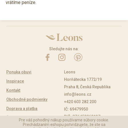
vrátíme peníze.
Sledujte nás na:
Ponuka obuvi
Leons
Horňátecka 1772/19
Inspirace
Praha 8, Česká Republika
Kontakt
info@leons.cz
Obchodné podmienky
+420 603 282 200
Doprava a platba
IČ: 69479950
DIČ: CZ6459062137
Časté otázky
Pre váš pohodlný nákup používame súbory cookie.
Prechádzaním eshopu potvrdzujete, že ste sa