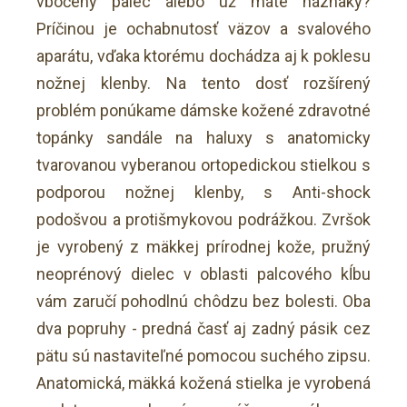
vbočený palec alebo už máte náznaky?
Príčinou je ochabnutosť väzov a svalového
aparátu, vďaka ktorému dochádza aj k poklesu
nožnej klenby. Na tento dosť rozšírený
problém ponúkame dámske kožené zdravotné
topánky sandále na haluxy s anatomicky
tvarovanou vyberanou ortopedickou stielkou s
podporou nožnej klenby, s Anti-shock
podošvou a protišmykovou podrážkou. Zvršok
je vyrobený z mäkkej prírodnej kože, pružný
neoprénový dielec v oblasti palcového kĺbu
vám zaručí pohodlnú chôdzu bez bolesti. Oba
dva popruhy - predná časť aj zadný pásik cez
pätu sú nastaviteľné pomocou suchého zipsu.
Anatomická, mäkká kožená stielka je vyrobená