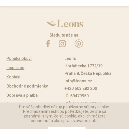
Sledujte nás na:
Ponuka obuvi
Leons
Horňátecka 1772/19
Inspirace
Praha 8, Česká Republika
Kontakt
info@leons.cz
Obchodné podmienky
+420 603 282 200
Doprava a platba
IČ: 69479950
DIČ: CZ6459062137
Časté otázky
Pre váš pohodlný nákup používame súbory cookie.
Prechádzaním eshopu potvrdzujete, že ste sa
zoznámili s tým, čo sú cookie, ako ich môžete
odmietnuť a
ako spracovávame data.