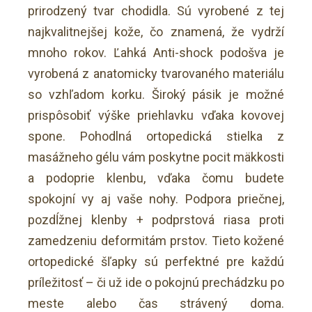
prirodzený tvar chodidla. Sú vyrobené z tej
najkvalitnejšej kože, čo znamená, že vydrží
mnoho rokov. Ľahká Anti-shock podošva je
vyrobená z anatomicky tvarovaného materiálu
so vzhľadom korku. Široký pásik je možné
prispôsobiť výške priehlavku vďaka kovovej
spone. Pohodlná ortopedická stielka z
masážneho gélu vám poskytne pocit mäkkosti
a podoprie klenbu, vďaka čomu budete
spokojní vy aj vaše nohy. Podpora priečnej,
pozdĺžnej klenby + podprstová riasa proti
zamedzeniu deformitám prstov. Tieto kožené
ortopedické šľapky sú perfektné pre každú
príležitosť – či už ide o pokojnú prechádzku po
meste alebo čas strávený doma.