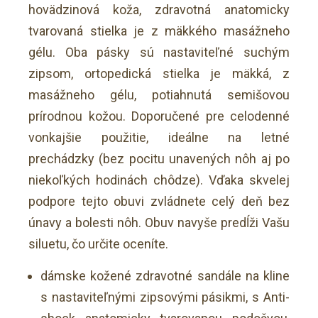
hovädzinová koža, zdravotná anatomicky
tvarovaná stielka je z mäkkého masážneho
gélu. Oba pásky sú nastaviteľné suchým
zipsom, ortopedická stielka je mäkká, z
masážneho gélu, potiahnutá semišovou
prírodnou kožou. Doporučené pre celodenné
vonkajšie použitie, ideálne na letné
prechádzky (bez pocitu unavených nôh aj po
niekoľkých hodinách chôdze). Vďaka skvelej
podpore tejto obuvi zvládnete celý deň bez
únavy a bolesti nôh. Obuv navyše predĺži Vašu
siluetu, čo určite oceníte.
dámske kožené zdravotné sandále na kline
s nastaviteľnými zipsovými pásikmi, s Anti-