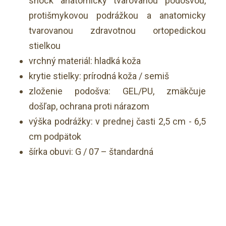
shock anatomicky tvarovanou podošvou,
protišmykovou podrážkou a anatomicky
tvarovanou zdravotnou ortopedickou
stielkou
vrchný materiál: hladká koža
krytie stielky: prírodná koža / semiš
zloženie podošva: GEL/PU, zmäkčuje
došľap, ochrana proti nárazom
výška podrážky: v prednej časti 2,5 cm - 6,5
cm podpätok
šírka obuvi: G / 07 – štandardná