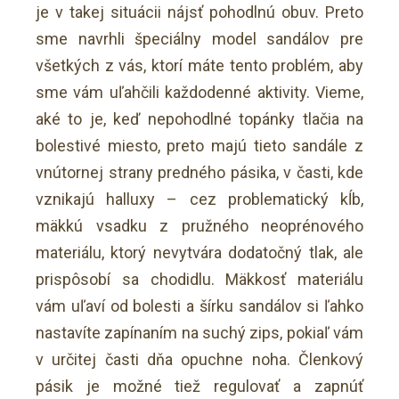
je v takej situácii nájsť pohodlnú obuv. Preto
sme navrhli špeciálny model sandálov pre
všetkých z vás, ktorí máte tento problém, aby
sme vám uľahčili každodenné aktivity. Vieme,
aké to je, keď nepohodlné topánky tlačia na
bolestivé miesto, preto majú tieto sandále z
vnútornej strany predného pásika, v časti, kde
vznikajú halluxy – cez problematický kĺb,
mäkkú vsadku z pružného neoprénového
materiálu, ktorý nevytvára dodatočný tlak, ale
prispôsobí sa chodidlu. Mäkkosť materiálu
vám uľaví od bolesti a šírku sandálov si ľahko
nastavíte zapínaním na suchý zips, pokiaľ vám
v určitej časti dňa opuchne noha. Členkový
pásik je možné tiež regulovať a zapnúť