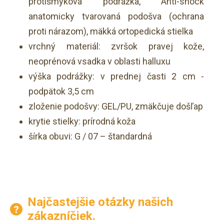
protišmyková podrážka, Anti-shock
anatomicky tvarovaná podošva (ochrana
proti nárazom), mäkká ortopedická stielka
vrchný materiál: zvršok pravej kože,
neoprénová vsadka v oblasti halluxu
výška podrážky: v prednej časti 2 cm -
podpätok 3,5 cm
zloženie podošvy: GEL/PU, zmäkčuje došľap
krytie stielky: prírodná koža
šírka obuvi: G / 07 – štandardná
Najčastejšie otázky našich
zákazníčiek.