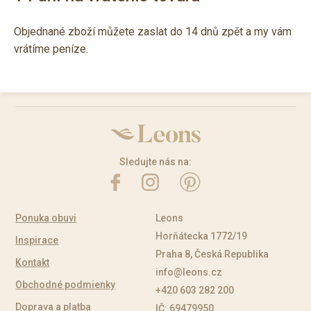
Objednané zboží můžete zaslat do 14 dnů zpět a my vám
vrátíme peníze.
Sledujte nás na:
Ponuka obuvi
Leons
Horňátecka 1772/19
Inspirace
Praha 8, Česká Republika
Kontakt
info@leons.cz
Obchodné podmienky
+420 603 282 200
Doprava a platba
IČ: 69479950