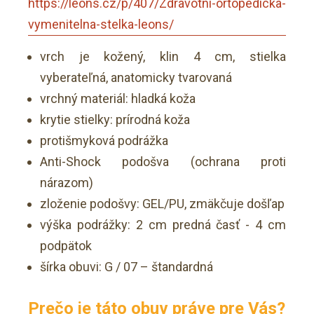
https://leons.cz/p/407/Zdravotni-ortopedicka-
vymenitelna-stelka-leons/
vrch je kožený, klin 4 cm, stielka
vyberateľná, anatomicky tvarovaná
vrchný materiál: hladká koža
krytie stielky: prírodná koža
protišmyková podrážka
Anti-Shock podošva (ochrana proti
nárazom)
zloženie podošvy: GEL/PU, zmäkčuje došľap
výška podrážky: 2 cm predná časť - 4 cm
podpätok
šírka obuvi: G / 07 – štandardná
Prečo je táto obuv práve pre Vás?