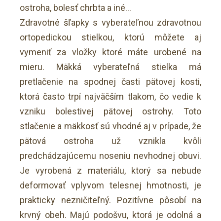
ostroha, bolesť chrbta a iné…
Zdravotné šľapky s vyberateľnou zdravotnou
ortopedickou stielkou, ktorú môžete aj
vymeniť za vložky ktoré máte urobené na
mieru. Mäkká vyberateľná stielka má
pretlačenie na spodnej časti pätovej kosti,
ktorá často trpí najväčším tlakom, čo vedie k
vzniku bolestivej pätovej ostrohy. Toto
stlačenie a mäkkosť sú vhodné aj v prípade, že
pätová ostroha už vznikla kvôli
predchádzajúcemu noseniu nevhodnej obuvi.
Je vyrobená z materiálu, ktorý sa nebude
deformovať vplyvom telesnej hmotnosti, je
prakticky nezničiteľný. Pozitívne pôsobí na
krvný obeh. Majú podošvu, ktorá je odolná a