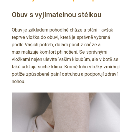
Obuv s vyjímatelnou stélkou
Obuv je základem pohodlné chůze a stání - avšak
teprve vložka do obuvi, která je správně vybraná
podle Vašich potřeb, doladí pocit z chůze a
maximalizuje komfort při nošení. Se správnými
vložkami nejen ulevíte Vašim kloubům, ale v botě se
také udržuje suché klima. Kromě toho vložky zmírňují
potíže způsobené patní ostruhou a podporují zdraví
nohou.